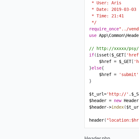
 */
require_once
"../vend
use
App\Common\Heade
if
(
isset
(
$_GET
[
'href
$href
=
$_GET
[
'h
}
else
$href
=
'submit'
$t_url
=
'http://'
.
$_S
$header
=
new
Header
$header
->
index
(
$t_ur
header
(
"location:
$hr
Header.php