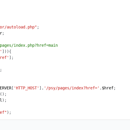
or/autoload.php"
r
'
ref'
ERVER
[
'HTTP_HOST'
]
.
'/psy/pages/index?href='
.
$href
l
ef
"