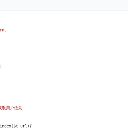
index
(
$t_url