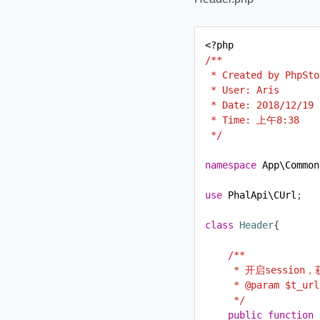
<?
php
 */
namespace
App\Common
use
PhalApi\CUrl
class
Header
     */
public
function